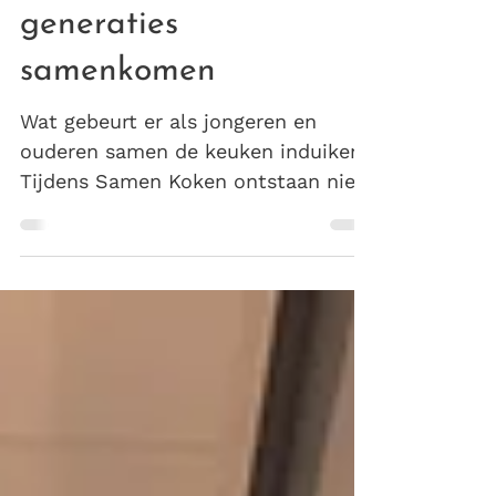
recepten, verhalen en
generaties
samenkomen
Wat gebeurt er als jongeren en
ouderen samen de keuken induiken?
Tijdens Samen Koken ontstaan niet
alleen heerlijke, betaalbare
gerechten, maar ook bijzondere
ontmoetingen, mooie gesprekken en
nieuwe vriendschappen. Lees hoe
dit initiatief van JongerenNetwerk
Arnhem en KooKjes generaties met
elkaar verbindt.